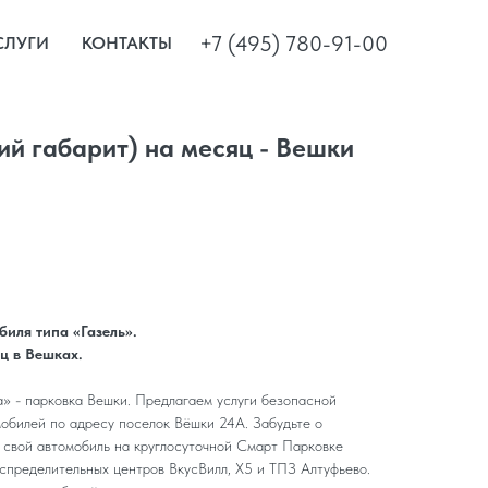
+7 (495) 780-91-00
СЛУГИ
КОНТАКТЫ
ий габарит) на месяц - Вешки
иля типа «Газель».
ц в
Вешках.
» - парковка Вешки. Предлагаем услуги безопасной
мобилей по адресу поселок Вёшки 24А. Забудьте о
е свой автомобиль на круглосуточной Смарт Парковке
аспределительных центров ВкусВилл, X5 и ТПЗ Алтуфьево.