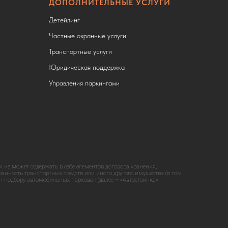
ДОПОЛНИТЕЛЬНЫЕ УСЛУГИ
Детейлинг
Частные охранные услуги
Транспортные услуги
Юридическая поддержка
Управления паркингами
не может содержать в себе элементов договора хранения,
ранность транспортных средств или иного другого имущества (в том
-подбору автомобильных парковок (далее – «Автостоянка»,