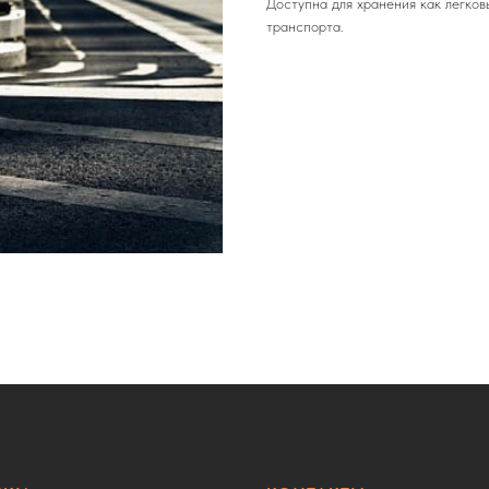
Доступна для хранения как легков
транспорта.