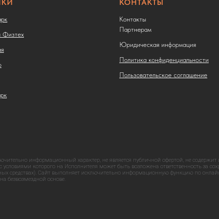
НКИ
КОНТАКТЫ
арк
Контакты
Партнерам
 Физтех
Юридическая информация
ая
Политика конфиденциальности
о
Пользовательское соглашение
арк
чительно информационный характер, не является публичной офертой, не содержит и 
 с условиями которого на Исполнителя может быть возложена ответственность за сох
тных средствах). Сайт выполняет исключительно информационную функцию по онлайн
на безвозмездной основе.