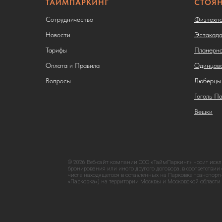
ТАЙМПАРКИНГ
СТОЯ
Сотрудничество
Физтехп
Новости
Эстакада
Тарифы
Планерн
Оплата и Правила
Одинцов
Вопросы
Люберцы
Гоголь П
Вешки
© 2026 Веб-сайт компании ООО «ТаймПаркинг» носит исклю
бронирования или иного другого договора, в соответствии
числе находящегося в оставленных на Парковке транспор
«Парковка») на территории Москвы и Московской области 