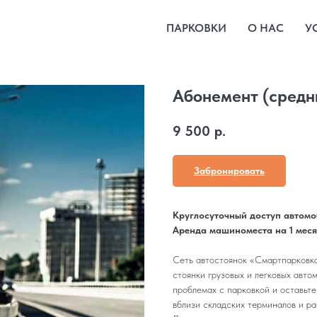
ПАРКОВКИ
О НАС
У
Абонемент (средн
9 500
р.
Забронировать
Круглосуточный доступ автомоб
Аренда машиноместа на 1 меся
Сеть автостоянок «Смартпарковка
стоянки грузовых и легковых авто
проблемах с парковкой и оставьт
вблизи складских терминалов и р